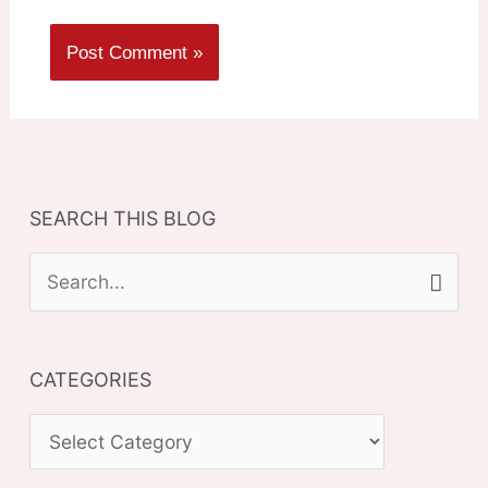
SEARCH THIS BLOG
S
e
a
CATEGORIES
r
c
C
h
A