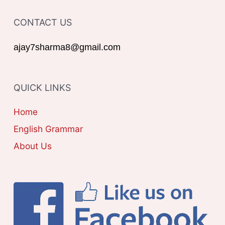
f
T
o
CONTACT US
E
r
G
ajay7sharma8@gmail.com
:
O
R
QUICK LINKS
I
E
Home
S
English Grammar
About Us