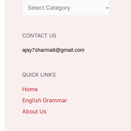
c
C
h
A
f
T
CONTACT US
o
E
r
G
ajay7sharma8@gmail.com
:
O
R
QUICK LINKS
I
Home
E
English Grammar
S
About Us