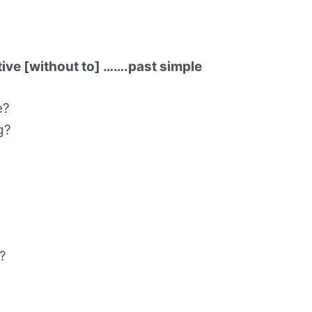
itive [without to] …….past simple
e?
g?
?