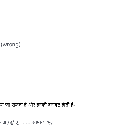
 (wrong)
ं दिया जा सकता है और इनकी बनावट होती है-
ु + आ/इ/ ए] …….सामान्य भूत